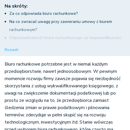
Na skróty:
Za co odpowiada biuro rachunkowe?
Na co zwracać uwagę przy zawieraniu umowy z biurem
rachunkowym?
Odpowiedzialność biura rachunkowego za nieprawidłowości
w dokumentacji
Rozwiń
Odpowiedzialność biura rachunkowego a księgowego
będącego na samozatrudnieniu
Biuro rachunkowe potrzebne jest w niemal każdym
Czy ubezpieczenie od odpowiedzialności cywilnej zmniejsza
przedsiębiorstwie, nawet jednoosobowym. W pewnym
momencie rozwoju firmy zawsze pojawia się niezbędność
odpowiedzialność biura rachunkowego?
skorzystania z usług wykwalifikowanego księgowego, z
uwagi na zwiększenie dokumentacji podatkowej lub po
prostu ze względu na to, że przedsiębiorca zamiast
śledzenia zmian w prawie podatkowym i pilnowania
terminów, zdecyduje w pełni skupić się na rozwoju
technologicznym, inwestycyjnym itd. Stanie wówczas
przed wyborem biura rachunkowego, które często ma