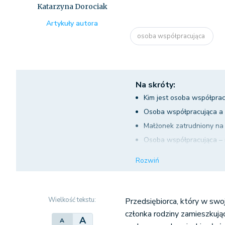
Katarzyna Dorociak
Artykuły autora
osoba współpracująca
Na skróty:
Kim jest osoba współprac
Osoba współpracująca a
Małżonek zatrudniony na
Osoba współpracująca – 
Umowa o dzieło z małżo
Rozwiń
Zatrudnienie małżonka n
Osoba współpracująca –
Wielkość tekstu:
Przedsiębiorca, który w swo
członka rodziny zamieszkuj
A
A