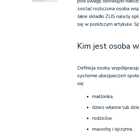
pod uwagę obowiązki nałożon
zostać rozliczona osoba wsp
Jakie składki ZUS należy op
się w poniższym artykule. S
Kim jest osoba w
Definicja osoby współpracu
systemie ubezpieczeń społe
się:
małżonka,
dzieci własne lub dzi
rodziców,
macochę i ojczyma,