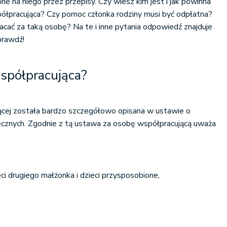
e na niego przez przepisy. Czy wiesz kim jest i jak powinna
ółpracująca? Czy pomoc członka rodziny musi być odpłatna?
łacać za taką osobę? Na te i inne pytania odpowiedź znajduje
prawdź!
spółpracująca?
jącej została bardzo szczegółowo opisana w ustawie o
cznych. Zgodnie z tą ustawa za osobę współpracującą uważa
eci drugiego małżonka i dzieci przysposobione,