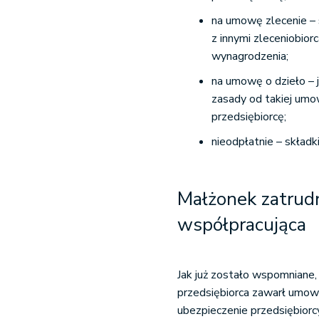
na umowę zlecenie – 
z innymi zleceniobior
wynagrodzenia;
na umowę o dzieło – j
zasady od takiej umo
przedsiębiorcę;
nieodpłatnie – składk
Małżonek zatrud
współpracująca
Jak już zostało wspomniane,
przedsiębiorca zawarł umowę 
ubezpieczenie przedsiębiorc