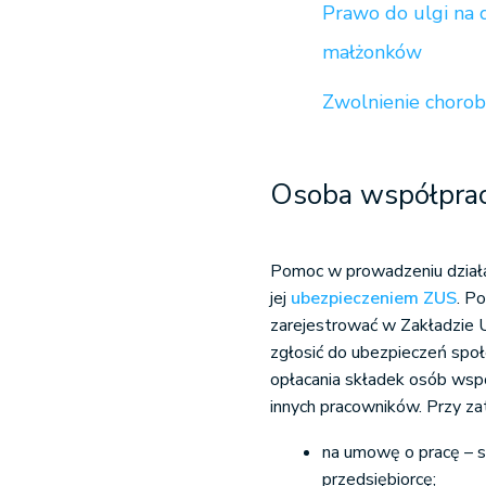
Prawo do ulgi na 
małżonków
Zwolnienie choro
Osoba współprac
Pomoc w prowadzeniu działa
jej
ubezpieczeniem ZUS
. P
zarejestrować w Zakładzie 
zgłosić do ubezpieczeń spo
opłacania składek osób wspó
innych pracowników. Przy za
na umowę o pracę – s
przedsiębiorcę;