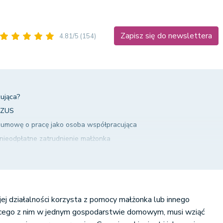
Zapisz się do newslettera
4.81/5
(154)
ująca?
 ZUS
 umowę o pracę jako osoba współpracująca
nieodpłatne zatrudnienie małżonka
nkiem
a umowę zlecenie – osoba współpracująca
 wynagrodzenie a koszt podatkowy
jej działalności korzysta z pomocy małżonka lub innego
ącego z nim w jednym gospodarstwie domowym, musi wziąć