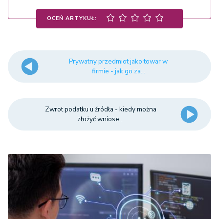
OCEŃ ARTYKUŁ:
Prywatny przedmiot jako towar w
firmie - jak go za...
Zwrot podatku u źródła - kiedy można
złożyć wniose...