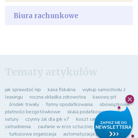
Biura rachunkowe
Tematy artykułów
jak sprawdzić nip
kasa fiskalna
wykup samochodu z
leasingu
roczna składka zdrowotna
kasowy pit
środek trwały
formy opodatkowania
obowiązkowe
płatności bezgotówkowe
skala podatkowa
spis z
natury
czynny żal dla jpk v7
koszt całkowity
zatrudnienia
zaufanie w erze sztucznej inteligencji
turkusowa organizacja
automatyzacja procesów