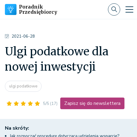
Poradnik
Przedsiębiorcy
2021-06-28
Ulgi podatkowe dla
nowej inwestycji
ulgi podatkowe
Zapisz się do newslettera
5/5
(17)
Na skróty:
Jak rozpocząć procedurę dotyczącą udzielenia wsparcie?