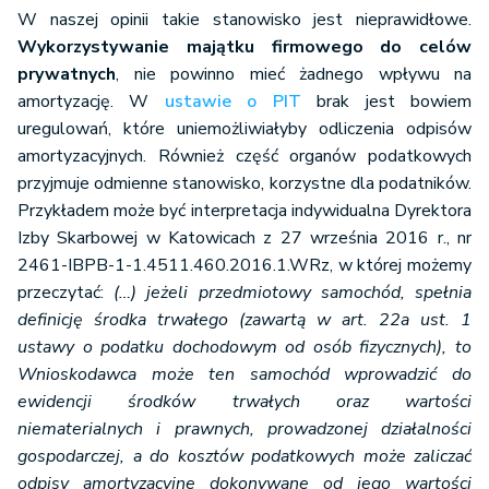
W naszej opinii takie stanowisko jest nieprawidłowe.
Wykorzystywanie majątku firmowego do celów
prywatnych
, nie powinno mieć żadnego wpływu na
amortyzację. W
ustawie o PIT
brak jest bowiem
uregulowań, które uniemożliwiałyby odliczenia odpisów
amortyzacyjnych. Również część organów podatkowych
przyjmuje odmienne stanowisko, korzystne dla podatników.
Przykładem może być interpretacja indywidualna Dyrektora
Izby Skarbowej w Katowicach z 27 września 2016 r., nr
2461-IBPB-1-1.4511.460.2016.1.WRz, w której możemy
przeczytać:
(…) jeżeli przedmiotowy samochód, spełnia
definicję środka trwałego (zawartą w art. 22a ust. 1
ustawy o podatku dochodowym od osób fizycznych), to
Wnioskodawca może ten samochód wprowadzić do
ewidencji środków trwałych oraz wartości
niematerialnych i prawnych, prowadzonej działalności
gospodarczej, a do kosztów podatkowych może zaliczać
odpisy amortyzacyjne dokonywane od jego wartości