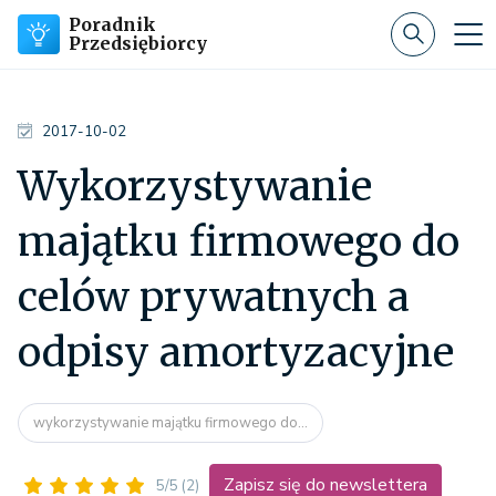
Poradnik
Przedsiębiorcy
2017-10-02
Wykorzystywanie
majątku firmowego do
celów prywatnych a
odpisy amortyzacyjne
wykorzystywanie majątku firmowego do...
Zapisz się do newslettera
5/5
(2)