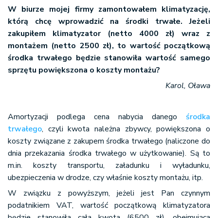
W biurze mojej firmy zamontowałem klimatyzację,
którą chcę wprowadzić na środki trwałe. Jeżeli
zakupiłem klimatyzator (netto 4000 zł) wraz z
montażem (netto 2500 zł), to wartość początkową
środka trwałego będzie stanowiła wartość samego
sprzętu powiększona o koszty montażu?
Karol, Oława
Amortyzacji podlega cena nabycia danego
środka
trwałego
, czyli kwota należna zbywcy, powiększona o
koszty związane z zakupem środka trwałego (naliczone do
dnia przekazania środka trwałego w użytkowanie). Są to
m.in. koszty transportu, załadunku i wyładunku,
ubezpieczenia w drodze, czy właśnie koszty montażu, itp.
W związku z powyższym, jeżeli jest Pan czynnym
podatnikiem VAT, wartość początkową klimatyzatora
będzie stanowiła cała kwota (6500 zł), obejmująca