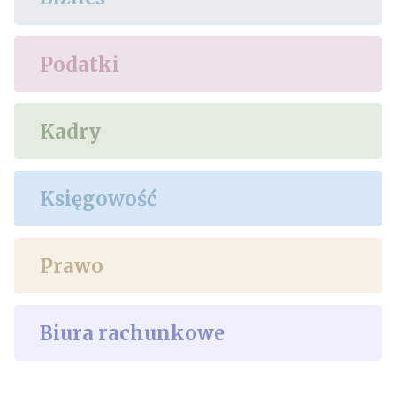
Podatki
Kadry
Księgowość
Prawo
Biura rachunkowe