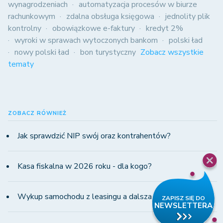
wynagrodzeniach
automatyzacja procesów w biurze
rachunkowym
zdalna obsługa księgowa
jednolity plik
kontrolny
obowiązkowe e-faktury
kredyt 2%
wyroki w sprawach wytoczonych bankom
polski ład
nowy polski ład
bon turystyczny
Zobacz wszystkie
tematy
ZOBACZ RÓWNIEŻ
Jak sprawdzić NIP swój oraz kontrahentów?
Kasa fiskalna w 2026 roku - dla kogo?
Wykup samochodu z leasingu a dalsza odsprzedaż