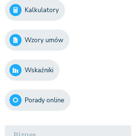
Kalkulatory
Wzory umów
Wskaźniki
Porady online
Biznes