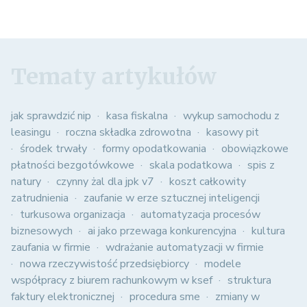
Tematy artykułów
jak sprawdzić nip
kasa fiskalna
wykup samochodu z
leasingu
roczna składka zdrowotna
kasowy pit
środek trwały
formy opodatkowania
obowiązkowe
płatności bezgotówkowe
skala podatkowa
spis z
natury
czynny żal dla jpk v7
koszt całkowity
zatrudnienia
zaufanie w erze sztucznej inteligencji
turkusowa organizacja
automatyzacja procesów
biznesowych
ai jako przewaga konkurencyjna
kultura
zaufania w firmie
wdrażanie automatyzacji w firmie
nowa rzeczywistość przedsiębiorcy
modele
współpracy z biurem rachunkowym w ksef
struktura
faktury elektronicznej
procedura sme
zmiany w