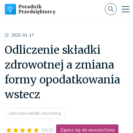
Poradnik
Przedsiębiorcy
2023-01-17
Odliczenie składki
zdrowotnej a zmiana
formy opodatkowania
wstecz
odliczenie składki zdrowotnej
Zapisz się do newslettera
5/5
(1)