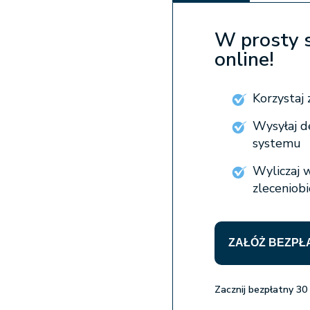
W prosty 
online!
Korzysta
Wysyłaj d
systemu
Wyliczaj 
zleceniob
ZAŁÓŻ BEZPŁ
Zacznij bezpłatny 30