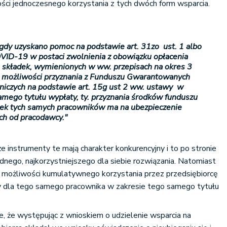
ci jednoczesnego korzystania z tych dwóch form wsparcia.
gdy uzyskano pomoc na podstawie art. 31zo ust. 1 albo
ID-19 w postaci zwolnienia z obowiązku opłacenia
łu składek, wymienionych w ww. przepisach na okres 3
st możliwości przyznania z Funduszu Gwarantowanych
iczych na podstawie art. 15g ust 2 ww. ustawy w
amego tytułu wypłaty, ty. przyznania środków funduszu
dek tych samych pracowników ma na ubezpieczenie
ch od pracodawcy."
e instrumenty te mają charakter konkurencyjny i to po stronie
ednego, najkorzystniejszego dla siebie rozwiązania. Natomiast
a możliwości kumulatywnego korzystania przez przedsiębiorcę
 dla tego samego pracownika w zakresie tego samego tytułu
, że występując z wnioskiem o udzielenie wsparcia na