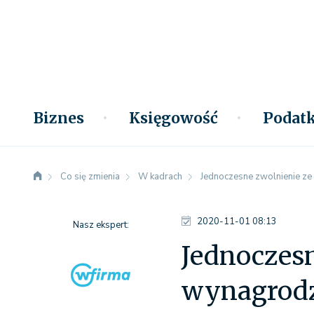
Biznes
Księgowość
Podatk
Co się zmienia
W kadrach
Jednoczesne zwolnienie ze
2020-11-01 08:13
Nasz ekspert:
Jednoczesn
wynagrodz