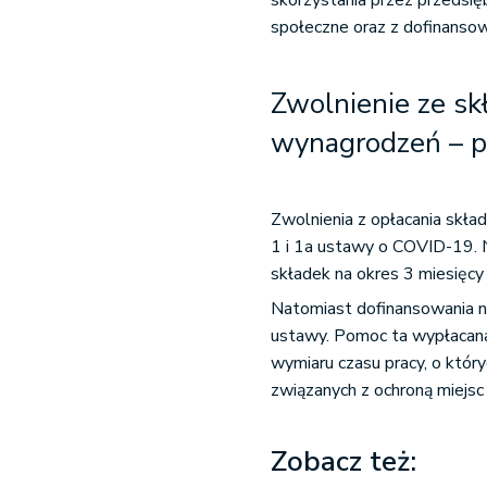
skorzystania przez przedsię
społeczne oraz z dofinansow
Zwolnienie ze sk
wynagrodzeń
–
p
Zwolnienia z opłacania skł
1 i 1a ustawy o COVID-19. 
składek na okres 3 miesięcy 
Natomiast dofinansowania na
ustawy
. Pomoc ta wypłacan
wymiaru czasu pracy, o któr
związanych z ochroną miejsc 
Zobacz też: