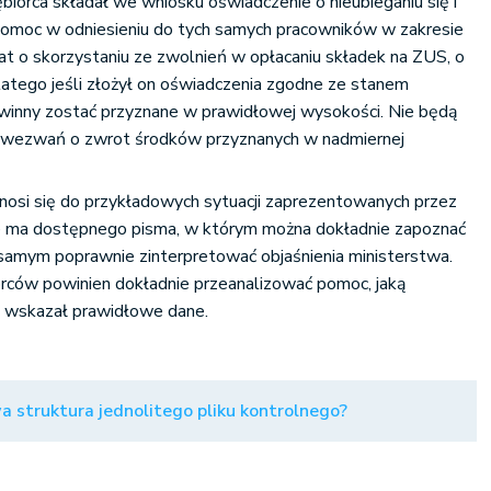
biorca składał we wniosku oświadczenie o nieubieganiu się i
o pomoc w odniesieniu do tych samych pracowników w zakresie
t o skorzystaniu ze zwolnień w opłacaniu składek na ZUS, o
atego jeśli złożył on oświadczenia zgodne ze stanem
inny zostać przyznane w prawidłowej wysokości. Nie będą
 wezwań o zwrot środków przyznanych w nadmiernej
osi się do przykładowych sytuacji zaprezentowanych przez
nie ma dostępnego pisma, w którym można dokładnie zapoznać
m samym poprawnie zinterpretować objaśnienia ministerstwa.
orców powinien dokładnie przeanalizować pomoc, jaką
h wskazał prawidłowe dane.
a struktura jednolitego pliku kontrolnego?