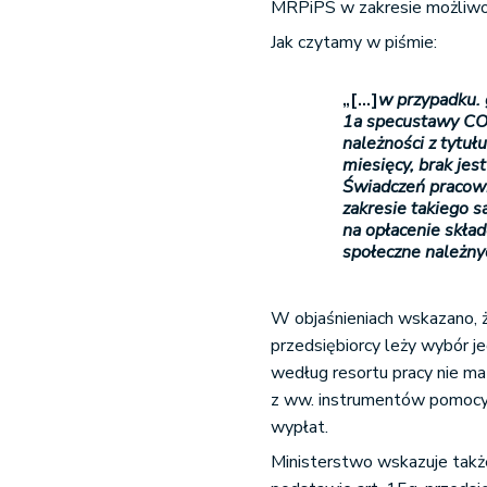
MRPiPS w zakresie możliwoś
Jak czytamy w piśmie:
„[…]
w przypadku. 
1a specustawy COV
należności z tytu
miesięcy, brak je
Świadczeń pracown
zakresie takiego s
na opłacenie skła
społeczne należny
W objaśnieniach wskazano, ż
przedsiębiorcy leży wybór j
według resortu pracy nie m
z ww. instrumentów pomocy
wypłat.
Ministerstwo wskazuje także