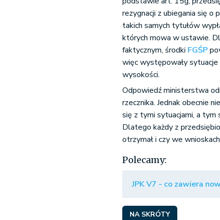
podstawie art. 15g, przedsię
rezygnacji z ubiegania się 
takich samych tytułów wypła
których mowa w ustawie. Dl
faktycznym, środki
FGŚP
pow
więc występowały sytuacje
wysokości.
Odpowiedź ministerstwa odn
rzecznika. Jednak obecnie 
się z tymi sytuacjami, a ty
Dlatego każdy z przedsiębi
otrzymał i czy we wnioskac
Polecamy:
JPK V7 - co zawiera now
NA SKRÓTY