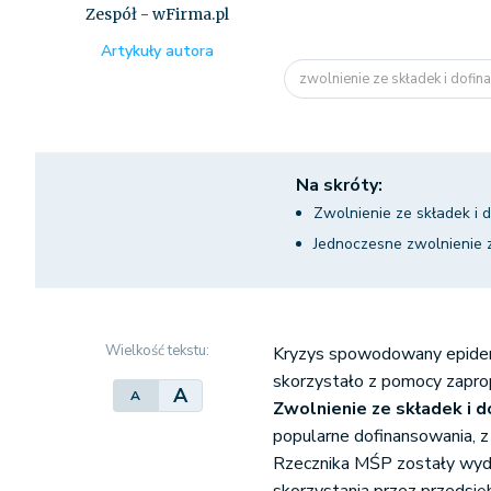
Zespół - wFirma.pl
Artykuły autora
zwolnienie ze składek i dofin
Na skróty:
Zwolnienie ze składek i
Jednoczesne zwolnienie 
Wielkość tekstu:
Kryzys spowodowany epidem
skorzystało z pomocy zaprop
A
A
Zwolnienie ze składek i
popularne dofinansowania, z 
Rzecznika MŚP zostały wyda