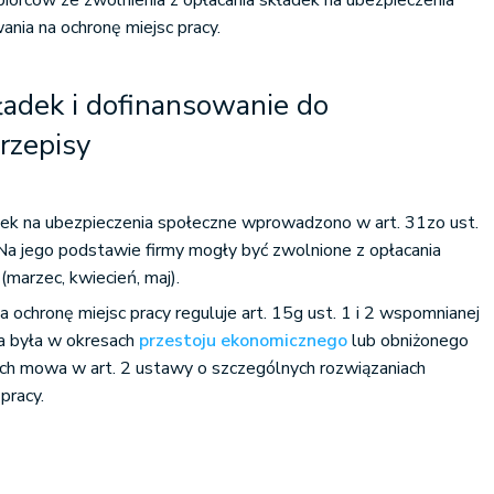
biorców ze zwolnienia z opłacania składek na ubezpieczenia
ania na ochronę miejsc pracy.
ładek i dofinansowanie do
rzepisy
adek na ubezpieczenia społeczne wprowadzono w art. 31zo ust.
Na jego podstawie firmy mogły być zwolnione z opłacania
(marzec, kwiecień, maj).
 ochronę miejsc pracy reguluje art. 15g ust. 1 i 2 wspomnianej
a była w okresach
przestoju ekonomicznego
lub obniżonego
ych mowa w art. 2 ustawy o szczególnych rozwiązaniach
pracy.