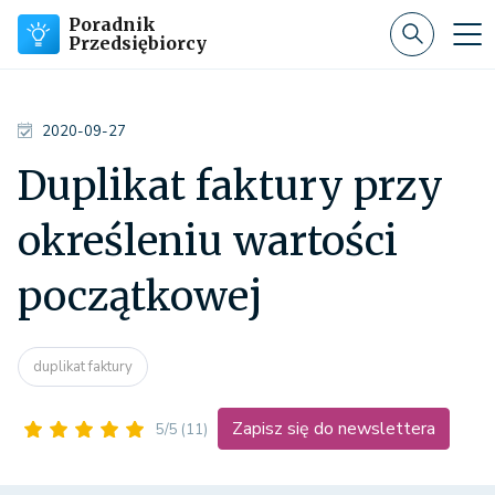
Poradnik
Przedsiębiorcy
2020-09-27
Duplikat faktury przy
określeniu wartości
początkowej
duplikat faktury
Zapisz się do newslettera
5/5
(11)