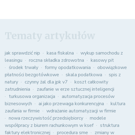
Tematy artykułów
jak sprawdzić nip
kasa fiskalna
wykup samochodu z
leasingu
roczna składka zdrowotna
kasowy pit
środek trwały
formy opodatkowania
obowiązkowe
płatności bezgotówkowe
skala podatkowa
spis z
natury
czynny żal dla jpk v7
koszt całkowity
zatrudnienia
zaufanie w erze sztucznej inteligencji
turkusowa organizacja
automatyzacja procesów
biznesowych
ai jako przewaga konkurencyjna
kultura
zaufania w firmie
wdrażanie automatyzacji w firmie
nowa rzeczywistość przedsiębiorcy
modele
współpracy z biurem rachunkowym w ksef
struktura
faktury elektronicznej
procedura sme
zmiany w