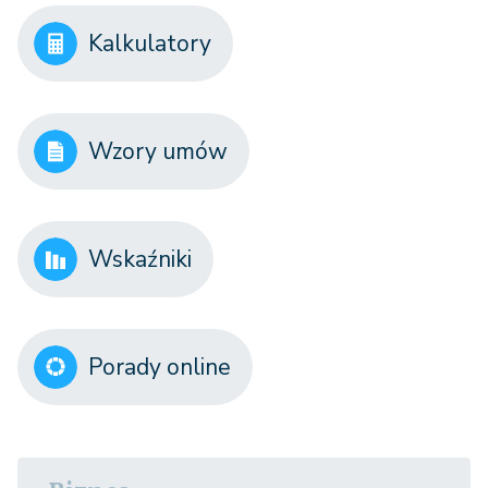
Kalkulatory
Wzory umów
Wskaźniki
Porady online