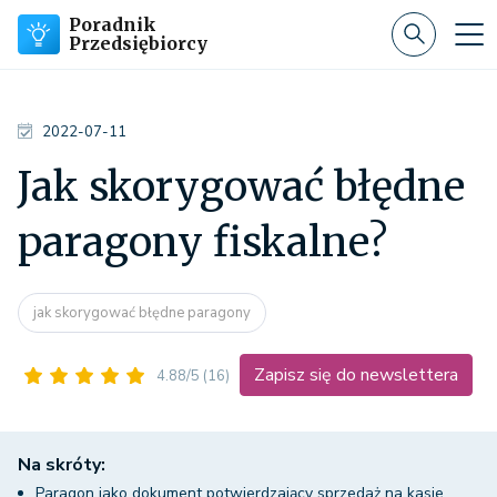
Poradnik
Przedsiębiorcy
2022-07-11
Jak skorygować błędne
paragony fiskalne?
jak skorygować błędne paragony
Zapisz się do newslettera
4.88/5
(16)
Na skróty:
Paragon jako dokument potwierdzający sprzedaż na kasie