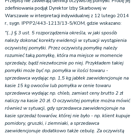
Przepisy nie zawierają definicji oczywistej pomyłki. Próbę jej
zdefiniowania podjął Dyrektor Izby Skarbowej w
Warszawie w interpretacji indywidualnej z 12 lutego 2014
r., sygn. IPPP2/443-1213/13-5/KOM, gdzie wskazano:
"(…) § 3 ust. 5 rozporządzenia określa, w jaki sposób
należy dokonać korekty ewidencji w sytuacji wystąpienia
oczywistej pomyłki. Przez oczywistą pomyłkę należy
rozumieć taką pomyłkę, która ma miejsce w momencie
sprzedaży, bądź niezwłocznie po niej. Przykładem takiej
pomyłki może być np. pomyłka w ilości towaru -
sprzedawca wydając np. 1,5 kg jabłek zaewidencjonuje na
kasie 15 kg owoców lub pomyłka w cenie towaru
sprzedawca wydając np. chleb, zamiast ceny brutto 2 zł
naliczy na kasie 20 zł. O oczywistej pomyłce można mówić
również w sytuacji, gdy sprzedawca zaewidencjonuje na
kasie sprzedaż towarów, której nie było - np. klient kupuje
pomidory, gruszki, i ziemniaki, a sprzedawca
zaewidencjonuje dodatkowo także cebulę. Za oczywistą