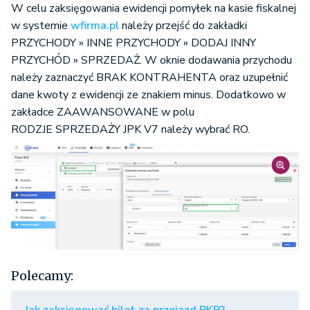
W celu zaksięgowania ewidencji pomyłek na kasie fiskalnej
w systemie
wfirma.pl
należy przejść do zakładki
PRZYCHODY » INNE PRZYCHODY » DODAJ INNY
PRZYCHÓD » SPRZEDAŻ. W oknie dodawania przychodu
należy zaznaczyć BRAK KONTRAHENTA oraz uzupełnić
dane kwoty z ewidencji ze znakiem minus. Dodatkowo w
zakładce ZAAWANSOWANE w polu
RODZJE SPRZEDAŻY JPK V7 należy wybrać RO.
Polecamy:
Jak zaksięgować bilet za przejazd PKP?