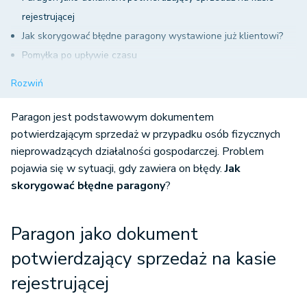
rejestrującej
Jak skorygować błędne paragony wystawione już klientowi?
Pomyłka po upływie czasu
Prowadzenie ewidencji korekt
Rozwiń
Jak zaksięgować ewidencję pomyłek na kasie fiskalnej w
systemie wfirma.pl?
Paragon jest podstawowym dokumentem
potwierdzającym sprzedaż w przypadku osób fizycznych
nieprowadzących działalności gospodarczej. Problem
pojawia się w sytuacji, gdy zawiera on błędy.
Jak
skorygować błędne paragony
?
Paragon jako dokument
potwierdzający sprzedaż na kasie
rejestrującej