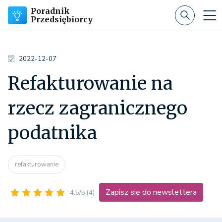
Poradnik
Przedsiębiorcy
2022-12-07
Refakturowanie na
rzecz zagranicznego
podatnika
refakturowanie
Zapisz się do newslettera
4.5/5
(4)