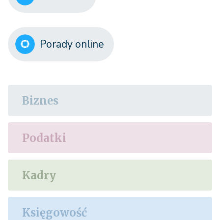
Porady online
Biznes
Podatki
Kadry
Księgowość