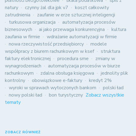
płatności bezgotówkowe
skala podatkowa
spis z
natury
czynny żal dla jpk v7
koszt całkowity
zatrudnienia
zaufanie w erze sztucznej inteligencji
turkusowa organizacja
automatyzacja procesów
biznesowych
ai jako przewaga konkurencyjna
kultura
zaufania w firmie
wdrażanie automatyzacji w firmie
nowa rzeczywistość przedsiębiorcy
modele
współpracy z biurem rachunkowym w ksef
struktura
faktury elektronicznej
procedura sme
zmiany w
wynagrodzeniach
automatyzacja procesów w biurze
rachunkowym
zdalna obsługa księgowa
jednolity plik
kontrolny
obowiązkowe e-faktury
kredyt 2%
wyroki w sprawach wytoczonych bankom
polski ład
nowy polski ład
bon turystyczny
Zobacz wszystkie
tematy
ZOBACZ RÓWNIEŻ