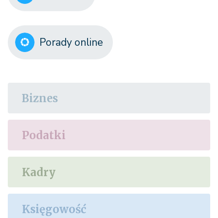
Porady online
Biznes
Podatki
Kadry
Księgowość