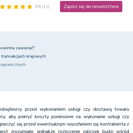
Zapisz się do newslettera
5/5
(11)
 powinna zawierać?
transakcjach krajowych
zagranicznych
dostawa towaru
abycie towarów
dsiębiorcy przed wykonaniem usługi czy dostawą towaru
wcy, aby pokryć koszty poniesione na wykonanie usługi czy
ieczyć się przed ewentualnym wycofaniem się kontrahenta z
 jest zrozumiałe, jednakże rozliczenie zaliczek budzi wśród