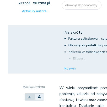
Zespół - wFirma.pl
obowiązek podatkowy
Artykuły autora
Na skróty:
Faktura zaliczkowa - co
Obowiązek podatkowy w 
Zaliczka w transakcjach 
Eksport
Wewnątrzwspólnotowa 
Rozwiń
Przykład 3.
Wewnątrzwspólnotowe n
Wielkość tekstu:
W wielu przypadkach prze
Podsumowanie
pobierają zaliczki od naby
A
A
dostawę towaru oraz zabezp
kontraktu. Działanie takie