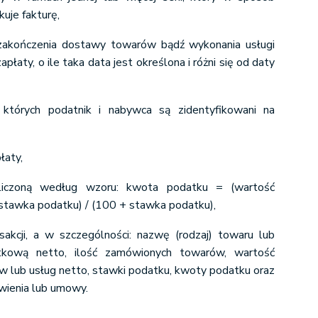
kuje fakturę,
zakończenia dostawy towarów bądź wykonania usługi
płaty, o ile taka data jest określona i różni się od daty
których podatnik i nabywca są zidentyfikowani na
łaty,
iczoną według wzoru: kwota podatku = (wartość
x stawka podatku) / (100 + stawka podatku),
sakcji, a w szczególności: nazwę (rodzaj) towaru lub
stkową netto, ilość zamówionych towarów, wartość
 lub usług netto, stawki podatku, kwoty podatku oraz
wienia lub umowy.