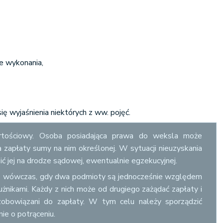
e wykonania,
się wyjaśnienia niektórych z ww. pojęć.
tościowy. Osoba posiadająca prawa do weksla może
 zapłaty sumy na nim określonej. W sytuacji nieuzyskania
ć jej na drodze sądowej, ewentualnie egzekucyjnej.
 wówczas, gdy dwa podmioty są jednocześnie względem
łużnikami. Każdy z nich może od drugiego zażądać zapłaty i
zobowiązani do zapłaty. W tym celu należy sporządzić
ie o potrąceniu.