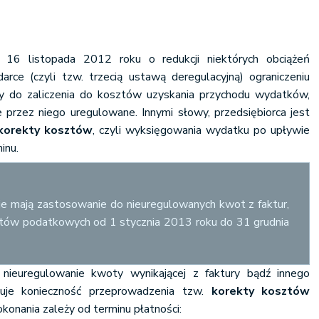
!
16 listopada 2012 roku o redukcji niektórych obciążeń
arce (czyli tzw. trzecią ustawą deregulacyjną) ograniczeniu
cy do zaliczenia do kosztów uzyskania przychodu wydatków,
e przez niego uregulowane. Innymi słowy, przedsiębiorca jest
korekty kosztów
, czyli wyksięgowania wydatku po upływie
inu.
e mają zastosowanie do nieuregulowanych kwot z faktur,
ztów podatkowych od 1 stycznia 2013 roku do 31 grudnia
euregulowanie kwoty wynikającej z faktury bądź innego
je konieczność przeprowadzenia tzw.
korekty kosztów
onania zależy od terminu płatności: