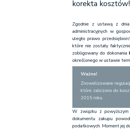
korekta kosztów
Zgodnie z ustawą z dnia 
administracyjnych w gospod
uległo prawo przedsiębior
które nie zostały faktyczni
zobligowany do dokonania
określonego w ustawie term
Ważne!
Znowelizowane regulacj
które zaliczono do kos
2015 roku.
W związku z powyższym ni
dokumentu zakupu powodu
podatkowych. Moment jej dok