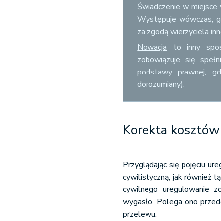
Świadczenie w miejsce
Występuje wówczas, gdy
za zgodą wierzyciela in
Nowacja
to inny spos
zobowiązuje się spełn
podstawy prawnej, g
dorozumiany).
Korekta kosztów
Przyglądając się pojęciu ur
cywilistyczną, jak również
cywilnego uregulowanie z
wygasło. Polega ono przede
przelewu.