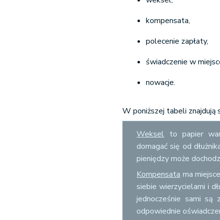
weksel,
kompensata,
polecenie zapłaty,
świadczenie w miejsc
nowacje.
W poniższej tabeli znajdują 
Weksel
to papier war
domagać się od dłużnika
pieniędzy może dochodzi
Kompensata
ma miejsce
siebie wierzycielami i d
jednocześnie sami są 
odpowiednie oświadczen