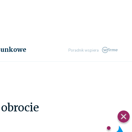
chunkowe
Poradnik wspiera
obrocie