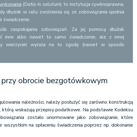
 wykonania
(Datio in solutum) to instytucja cywilnoprawna.
 dłużnik w celu zwolnienia się ze zobowiązania spełnia
ne świadczenie.
ób zaspokajania zobowiązań. Za jej pomocą dłużnik
ić inne albo nawet to samo świadczenie, ale z innej
dy wierzyciel wyraża na to zgodę (nawet w sposób
 przy obrocie bezgotówkowym
egulowania należności, należy posłużyć się zarówno konstrukcją
 tą, którą wskazują przepisy podatkowe. Na podstawie Kodeksu
obowiązania zostało unormowane jako zobowiązanie, które
 wszystkim na spłaceniu świadczenia poprzez np. dokonanie