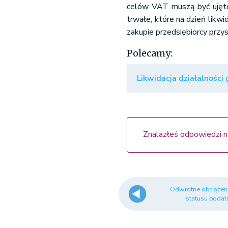
celów VAT muszą być ujęte 
trwałe, które na dzień likwi
zakupie przedsiębiorcy przy
Polecamy:
Likwidacja działalności
Znalazłeś odpowiedzi n
Odwrotne obciążeni
statusu podat