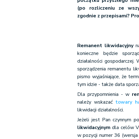
początku przyszłego mi
(po rozliczeniu ze wsz
zgodnie z przepisami? Pro
Remanent likwidacyjny
na
konieczne będzie sporz
działalności gospodarczej.
sporządzenia remanentu lik
pismo wyjaśniające, że term
tym idzie - także data spor
Dla przypomnienia - w
re
należy wskazać
towary h
likwidacji działalności.
Jeżeli jest Pan czynnym p
likwidacyjnym
dla celów VA
w pozycji numer 36 (wersja 