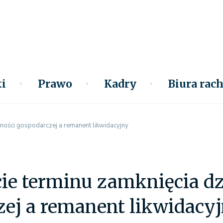
i
Prawo
Kadry
Biura ra
lności gospodarczej a remanent likwidacyjny
ie terminu zamknięcia dz
ej a remanent likwidacy