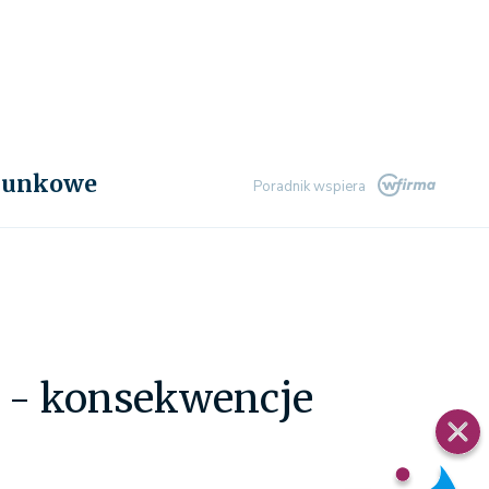
chunkowe
Poradnik wspiera
 - konsekwencje