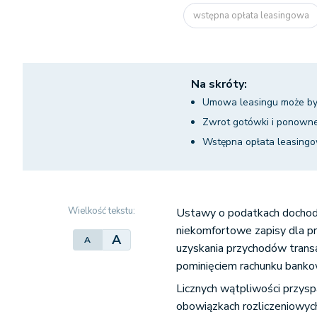
wstępna opłata leasingowa
Na skróty:
Umowa leasingu może być
Zwrot gotówki i ponowne
Wstępna opłata leasing
Wielkość tekstu:
Ustawy o podatkach dochodo
niekomfortowe zapisy dla pr
A
A
uzyskania przychodów transa
pominięciem rachunku bank
Licznych wątpliwości przyspa
obowiązkach rozliczeniowych