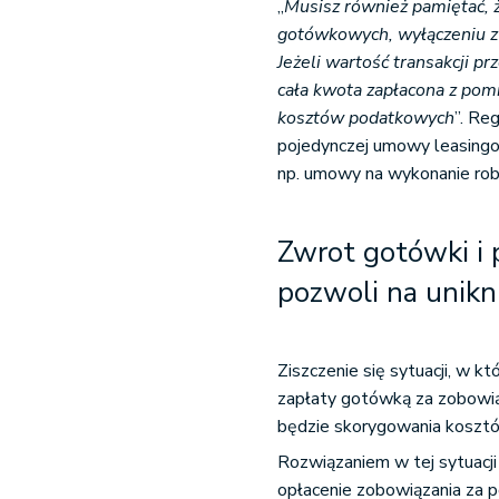
„
Musisz również pamiętać, ż
gotówkowych, wyłączeniu z
Jeżeli wartość transakcji p
cała kwota zapłacona z pom
kosztów podatkowych
”. Re
pojedynczej umowy leasingowe
np. umowy na wykonanie ro
Zwrot gotówki i
pozwoli na unik
Ziszczenie się sytuacji, w k
zapłaty gotówką za zobowi
będzie skorygowania koszt
Rozwiązaniem w tej sytuacj
opłacenie zobowiązania za 