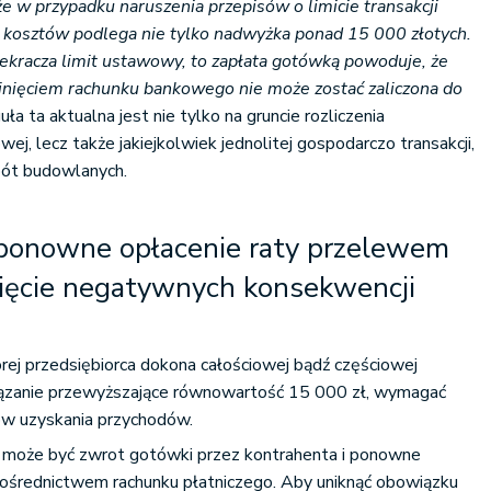
e w przypadku naruszenia przepisów o limicie transakcji
 kosztów podlega nie tylko nadwyżka ponad 15 000 złotych.
rzekracza limit ustawowy, to zapłata gotówką powoduje, że
inięciem rachunku bankowego nie może zostać zaliczona do
guła ta aktualna jest nie tylko na gruncie rozliczenia
j, lecz także jakiejkolwiek jednolitej gospodarczo transakcji,
bót budowlanych.
 ponowne opłacenie raty przelewem
nięcie negatywnych konsekwencji
tórej przedsiębiorca dokona całościowej bądź częściowej
ązanie przewyższające równowartość 15 000 zł, wymagać
ów uzyskania przychodów.
i może być zwrot gotówki przez kontrahenta i ponowne
pośrednictwem rachunku płatniczego. Aby uniknąć obowiązku