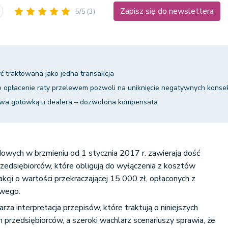
Zapisz się do newslettera
5/5
(3)
 traktowana jako jedna transakcja
 opłacenie raty przelewem pozwoli na uniknięcie negatywnych konse
owa gotówką u dealera – dozwolona kompensata
wych w brzmieniu od 1 stycznia 2017 r. zawierają dość
zedsiębiorców, które obligują do wyłączenia z kosztów
kcji o wartości przekraczającej 15 000 zł, opłaconych z
owego.
rza interpretacja przepisów, które traktują o niniejszych
 przedsiębiorców, a szeroki wachlarz scenariuszy sprawia, że