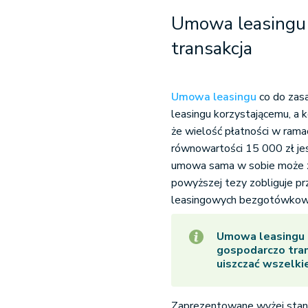
Umowa leasingu 
transakcja
Umowa leasingu
co do zasa
leasingu korzystającemu, a 
że wielość płatności w ram
równowartości 15 000 zł je
umowa sama w sobie może zo
powyższej tezy zobliguje p
leasingowych bezgotówkow
Umowa leasingu 
gospodarczo tran
uiszczać wszelk
Zaprezentowane wyżej stan