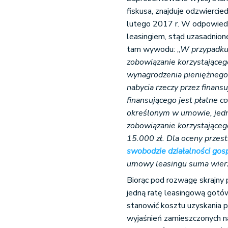
fiskusa, znajduje odzwiercie
lutego 2017 r. W odpowiedzi
leasingiem, stąd uzasadnion
tam wywodu: „
W przypadku 
zobowiązanie korzystająceg
wynagrodzenia pieniężnego,
nabycia rzeczy przez finan
finansującego jest płatne
określonym w umowie, jedna
zobowiązanie korzystające
15.000 zł. Dla oceny przes
swobodzie działalności gos
umowy leasingu suma wierz
Biorąc pod rozwagę skrajny 
jedną ratę leasingową gotó
stanowić kosztu uzyskania 
wyjaśnień zamieszczonych na