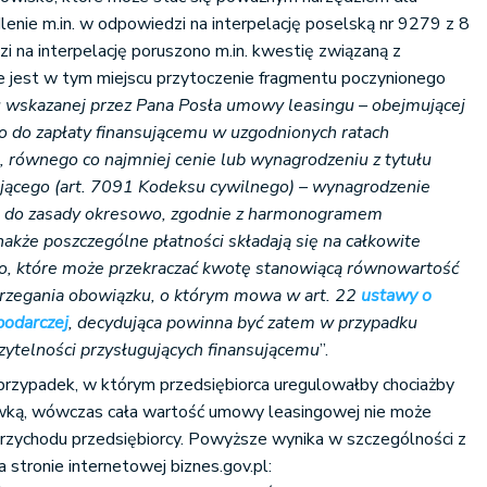
dlenie m.in. w odpowiedzi na interpelację poselską nr 9279 z 8
 na interpelację poruszono m.in. kwestię związaną z
e jest w tym miejscu przytoczenie fragmentu poczynionego
wskazanej przez Pana Posła umowy leasingu – obejmującej
o do zapłaty finansującemu w uzgodnionych ratach
 równego co najmniej cenie lub wynagrodzeniu z tytułu
sującego (art. 7091 Kodeksu cywilnego) – wynagrodzenie
 co do zasady okresowo, zgodnie z harmonogramem
kże poszczególne płatności składają się na całkowite
go, które może przekraczać kwotę stanowiącą równowartość
trzegania obowiązku, o którym mowa w art. 22
ustawy o
podarczej
, decydująca powinna być zatem w przypadku
ytelności przysługujących finansującemu
”.
przypadek, w którym przedsiębiorca uregulowałby chociażby
wką, wówczas cała wartość umowy leasingowej nie może
przychodu przedsiębiorcy. Powyższe wynika w szczególności z
 stronie internetowej biznes.gov.pl: