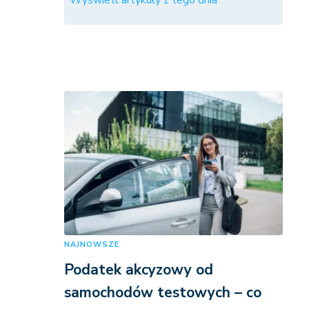
Wyświetl artykuły z tego dnia
NAJNOWSZE
Podatek akcyzowy od
samochodów testowych – co