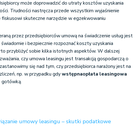
dsiębiorcy może doprowadzić do utraty kosztów uzyskania
ości. Trudności nastręcza przede wszystkim wyjaśnienie
daje fiskusowi skuteczne narzędzie w egzekwowaniu
raną przez przedsiębiorców umową na świadczenie usług jest
i świadomie i bezpiecznie rozpoznać koszty uzyskania
rto przybliżyć sobie kilka istotnych aspektów. W dalszej
ozważania, czy umowa leasingu jest transakcją gospodarczą o
 zastanowimy się nad tym, czy przedsiębiorca narażony jest na
zliczeń, np. w przypadku gdy
wstępna
opłata leasingowa
a gotówką.
iązanie umowy leasingu – skutki podatkowe