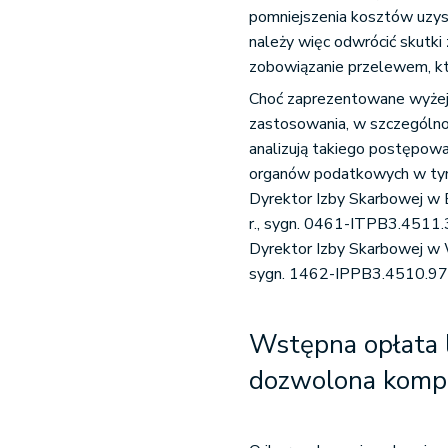
pomniejszenia kosztów uzy
należy więc odwrócić skutki
zobowiązanie przelewem, kt
Choć zaprezentowane wyżej r
zastosowania, w szczególnoś
analizują takiego postępow
organów podatkowych w tym 
Dyrektor Izby Skarbowej w B
r., sygn. 0461-ITPB3.4511.
Dyrektor Izby Skarbowej w W
sygn. 1462-IPPB3.4510.974.
Wstępna opłata 
dozwolona komp