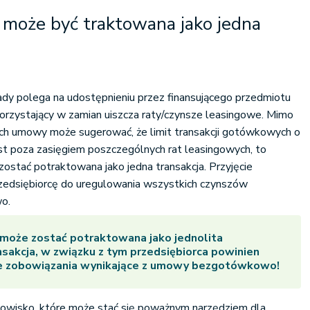
może być traktowana jako jedna
dy polega na udostępnieniu przez finansującego przedmiotu
korzystający w zamian uiszcza raty/czynsze leasingowe. Mimo
ach umowy może sugerować, że limit transakcji gotówkowych o
st poza zasięgiem poszczególnych rat leasingowych, to
stać potraktowana jako jedna transakcja. Przyjęcie
rzedsiębiorcę do uregulowania wszystkich czynszów
o.
może zostać potraktowana jako jednolita
sakcja, w związku z tym przedsiębiorca powinien
ie zobowiązania wynikające z umowy bezgotówkowo!
owisko, które może stać się poważnym narzędziem dla