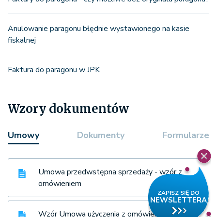
Anulowanie paragonu błędnie wystawionego na kasie
fiskalnej
Faktura do paragonu w JPK
Wzory dokumentów
Umowy
Dokumenty
Formularze
Umowa przedwstępna sprzedaży - wzór z
omówieniem
Wzór Umowa użyczenia z omówieniem