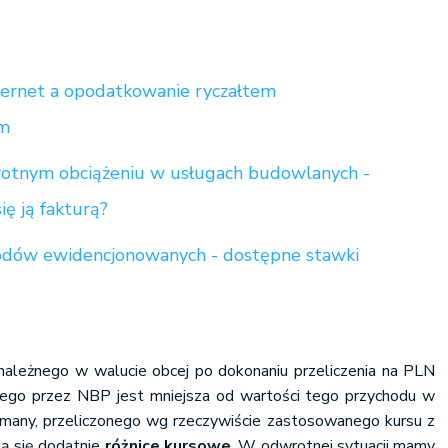
ternet a opodatkowanie ryczałtem
ym
rotnym obciążeniu w usługach budowlanych -
ę ją fakturą?
hodów ewidencjonowanych - dostępne stawki
należnego w walucie obcej po dokonaniu przeliczenia na PLN
nego przez NBP jest mniejsza od wartości tego przychodu w
ymany, przeliczonego wg rzeczywiście zastosowanego kursu z
ją się dodatnie
różnice kursowe
. W odwrotnej sytuacji mamy