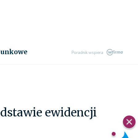
chunkowe
Poradnik wspiera
odstawie ewidencji