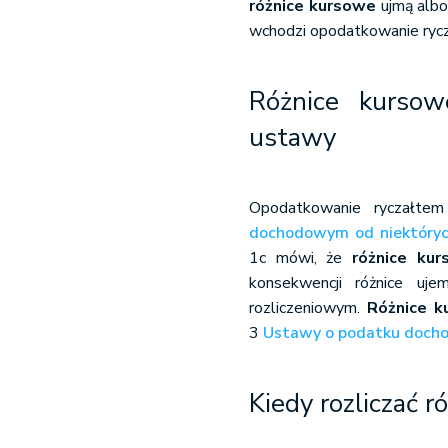
różnice kursowe
ujmą albo
wchodzi opodatkowanie rycz
Różnice kurso
ustawy
Opodatkowanie ryczałte
dochodowym od niektórych
1c mówi, że
różnice ku
konsekwencji różnice uj
rozliczeniowym.
Różnice k
3
Ustawy o podatku docho
Kiedy rozliczać 