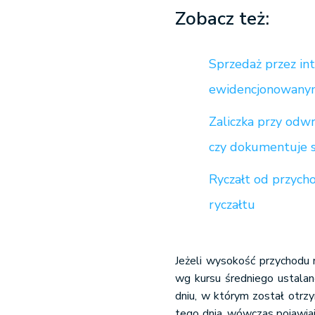
Zobacz też:
Sprzedaż przez in
ewidencjonowan
Zaliczka przy odw
czy dokumentuje si
Ryczałt od przyc
ryczałtu
Jeżeli wysokość przychodu 
wg kursu średniego ustala
dniu, w którym został otrz
tego dnia, wówczas pojawia