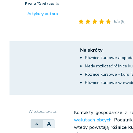
Beata Kostrzycka
Artykuły autora
5/5
(6)
Na skróty:
Różnice kursowe a opod
Kiedy rozliczać różnice k
Różnice kursowe - kurs 
Różnice kursowe w ewid
Wielkość tekstu:
Kontakty gospodarcze z za
walutach obcych
. Podatnik
A
A
wtedy powstają
różnice 