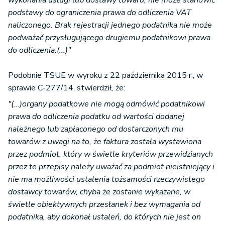
wykonania usługi lub dostawy towaru, nie może stanowić
podstawy do ograniczenia prawa do odliczenia VAT
naliczonego. Brak rejestracji jednego podatnika nie może
podważać przysługującego drugiemu podatnikowi prawa
do odliczenia.(...)"
Podobnie TSUE w wyroku z 22 października 2015 r., w
sprawie C-277/14, stwierdził, że:
"(...)organy podatkowe nie mogą odmówić podatnikowi
prawa do odliczenia podatku od wartości dodanej
należnego lub zapłaconego od dostarczonych mu
towarów z uwagi na to, że faktura została wystawiona
przez podmiot, który w świetle kryteriów przewidzianych
przez te przepisy należy uważać za podmiot nieistniejący i
nie ma możliwości ustalenia tożsamości rzeczywistego
dostawcy towarów, chyba że zostanie wykazane, w
świetle obiektywnych przesłanek i bez wymagania od
podatnika, aby dokonał ustaleń, do których nie jest on