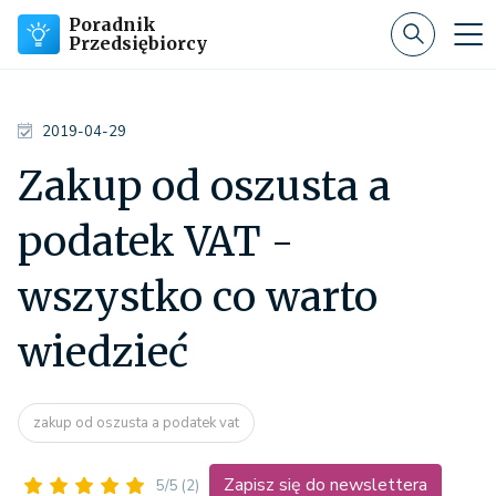
Poradnik
Przedsiębiorcy
2019-04-29
Zakup od oszusta a
podatek VAT -
wszystko co warto
wiedzieć
zakup od oszusta a podatek vat
Zapisz się do newslettera
5/5
(2)