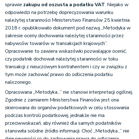
sprawie
zakupu od oszusta a podatku VAT
. Niejako w
odpowiedzi na potrzebę doprecyzowania warunku
należytej staranności Ministerstwo Finansów 25 kwietnia
2018 r. opublikowało dokument pod nazwą „Metodyka w
zakresie oceny dochowania należytej staranności przez
nabywców towarów w transakcjach krajowych”.
Opracowanie to zawiera wskazówki pozwalające ocenić,
czy podatnik dochował należytej staranności w toku
transakcji z nieuczciwym kontrahentem i czy w związku z
tym może zachować prawo do odliczenia podatku
naliczonego.
Opracowana „Metodyka...” nie stanowi interpretacji ogólnej.
Zgodnie z zamiarem Ministerstwa Finansów jest ona
skierowana do organów podatkowych w celu stosowania
podczas kontroli podatkowej, jednakże nie ma
przeciwwskazań, aby również dla samych podatników
stanowiła solidne źródło informacji. Choć „Metodyka...” nie
daje pewności co do zachowania prawa do odliczenia