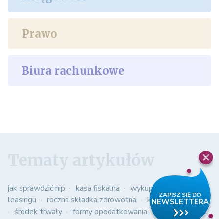
Prawo
Biura rachunkowe
Tematy artykułów
jak sprawdzić nip
kasa fiskalna
wykup samochodu z
leasingu
roczna składka zdrowotna
kasowy pit
środek trwały
formy opodatkowania
obowiązkowe