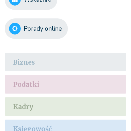
Porady online
Biznes
Podatki
Kadry
Księgowość