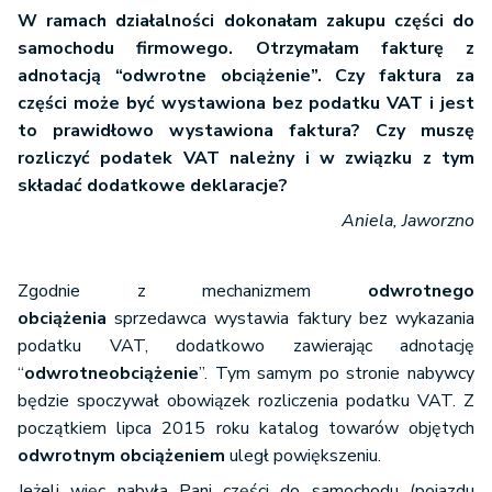
W ramach działalności dokonałam zakupu części do
samochodu firmowego. Otrzymałam fakturę z
adnotacją “odwrotne obciążenie”. Czy faktura za
części może być wystawiona bez podatku VAT i jest
to prawidłowo wystawiona faktura? Czy muszę
rozliczyć podatek VAT należny i w związku z tym
składać dodatkowe deklaracje?
Aniela, Jaworzno
Zgodnie z mechanizmem
odwrotnego
obciążenia
sprzedawca wystawia faktury bez wykazania
podatku VAT, dodatkowo zawierając adnotację
“
odwrotne
obciążenie
”. Tym samym po stronie nabywcy
będzie spoczywał obowiązek rozliczenia podatku VAT. Z
początkiem lipca 2015 roku katalog towarów objętych
odwrotnym obciążeniem
uległ powiększeniu.
Jeżeli więc nabyła Pani części do samochodu (pojazdu