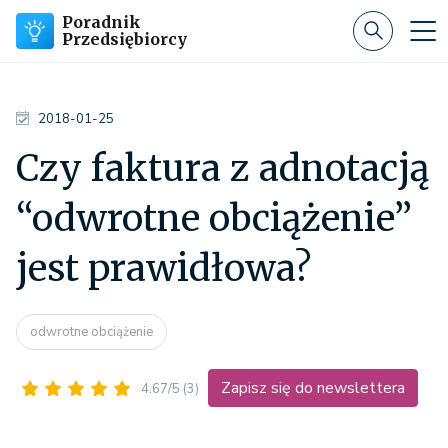
Poradnik
Przedsiębiorcy
2018-01-25
Czy faktura z adnotacją
“odwrotne obciążenie”
jest prawidłowa?
odwrotne obciążenie
Zapisz się do newslettera
4.67/5
(3)