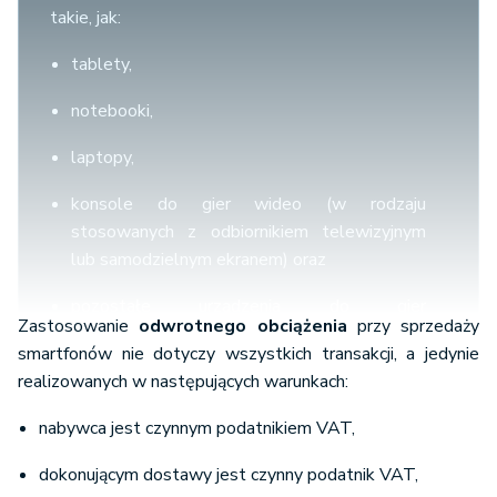
takie, jak:
tablety,
notebooki,
laptopy,
konsole do gier wideo (w rodzaju
stosowanych z odbiornikiem telewizyjnym
lub samodzielnym ekranem) oraz
pozostałe urządzenia do gier
Zastosowanie
odwrotnego obciążenia
przy sprzedaży
zręcznościowych lub hazardowych z
smartfonów nie dotyczy wszystkich transakcji, a jedynie
elektronicznym wyświetlaczem
realizowanych w następujących warunkach:
z wyłączeniem części i akcesoriów (poz. 28a-28c
nabywca jest czynnym podatnikiem VAT,
załącznika nr 11 ustawy o VAT).
dokonującym dostawy jest czynny podatnik VAT,