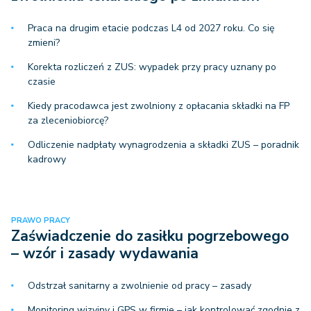
Praca na drugim etacie podczas L4 od 2027 roku. Co się
zmieni?
Korekta rozliczeń z ZUS: wypadek przy pracy uznany po
czasie
Kiedy pracodawca jest zwolniony z opłacania składki na FP
za zleceniobiorcę?
Odliczenie nadpłaty wynagrodzenia a składki ZUS – poradnik
kadrowy
PRAWO PRACY
Zaświadczenie do zasiłku pogrzebowego
– wzór i zasady wydawania
Odstrzał sanitarny a zwolnienie od pracy – zasady
Monitoring wizyjny i GPS w firmie – jak kontrolować zgodnie z